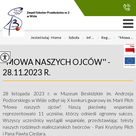
Jesteś tutaj:
Home
>
Szkoła
>
Inf ...
>
Reg ...
>
''Mowa ...
''MOWA NASZYCH OJCÓW'' -
28.11.2023 R.
28 listopada 2023 r. w Muzeum Beskidzkim im. Andrzeja
Podżorskiego w Wiśle odbył się X konkurs gwarowy im. Marii Pilch
"Mowa naszych ojców". Naszą placówkę wspaniale
reprezentowało 11 uczniów, którzy odnieśli ogromny sukces.
Wszyscy uczestnicy wystąpili wspaniale, przedstawiając teksty
naszych rodzimych malinczańskich twórców - Pani Krystyny Pilch
i Pana Pawła Cieślara.