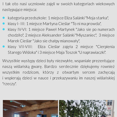
I tak oto nasi uczniowie zajęli w swoich kategoriach wiekowych
następujące miejsca:
kategoria przedszkole: 1 miejsce Eliza Salánki "Moja starka",
klasy I- III: 1 miejsce Martyna Cieślar "To ni ma prowda",
klasy IV-VI: 1 miejsce Paweł Martynek "Jako sie po numerach
chodziło", 2 miejsce Aleksander Salánki "Miyszaniec", 3 miejsce
Marek Cieślar "Jako sie chałpy mianowały",
klasy VII-VIII: Eliza Cieślar zajęła 2 miejsce "Cierpienia
Starego Wiśloka" i 3 miejsce Maja Toszok "U naprawiaczki".
Wszystkie występy dzieci były niezwykłe, wspaniale prezentujące
naszą wiślańską gwarę. Bardzo serdecznie dziękujemy rownież
wszystkim rodzicom, którzy z otwartym sercem zachęcają
i wspierają dzieci w nauce i przekazywaniu im naszej wiślańskiej
"rzeczy".