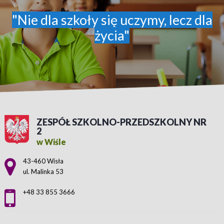
"Nie dla szkoły się uczymy, lecz dla
życia"
ZESPÓŁ SZKOLNO-PRZEDSZKOLNY NR
2
w Wiśle
Adres pocztowy:
43-460 Wisła
ul. Malinka 53
+48 33 855 3666