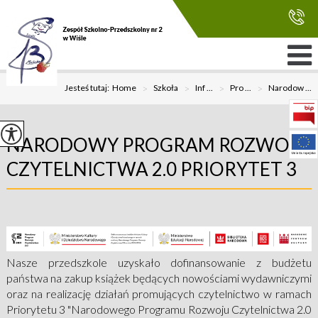
Jesteś tutaj:
Home
>
Szkoła
>
Inf ...
>
Pro ...
>
Narodow ...
NARODOWY PROGRAM ROZWOJU
CZYTELNICTWA 2.0 PRIORYTET 3
Nasze przedszkole uzyskało dofinansowanie z budżetu
państwa na zakup książek będących nowościami wydawniczymi
oraz na realizację działań promujących czytelnictwo w ramach
Priorytetu 3 "Narodowego Programu Rozwoju Czytelnictwa 2.0