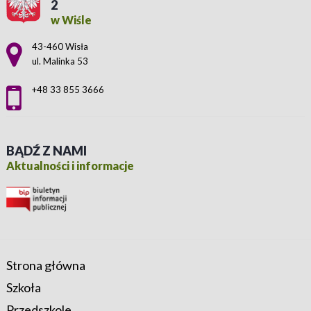
2
w Wiśle
Adres pocztowy:
43-460 Wisła
ul. Malinka 53
+48 33 855 3666
BĄDŹ Z NAMI
Aktualności i informacje
Strona główna
Szkoła
Przedszkole