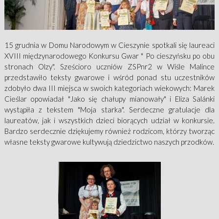
15 grudnia w Domu Narodowym w Cieszynie spotkali się laureaci
XVIII międzynarodowego Konkursu Gwar " Po cieszyńsku po obu
stronach Olzy". Sześcioro uczniów ZSPnr2 w Wiśle Malince
przedstawiło teksty gwarowe i wśród ponad stu uczestników
zdobyło dwa III miejsca w swoich kategoriach wiekowych: Marek
Cieślar opowiadał "Jako się chałupy mianowały" i Eliza Salánki
wystąpiła z tekstem "Moja starka". Serdeczne gratulacje dla
laureatów, jak i wszystkich dzieci biorących udział w konkursie.
Bardzo serdecznie dziękujemy również rodzicom, którzy tworząc
własne teksty gwarowe kultywują dziedzictwo naszych przodków.