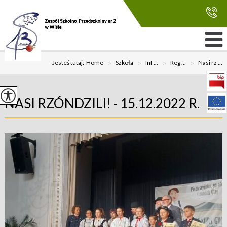
Jesteś tutaj:
Home
>
Szkoła
>
Inf ...
>
Reg ...
>
Nasi rz ...
NASI RZÓNDZILI! - 15.12.2022 R.