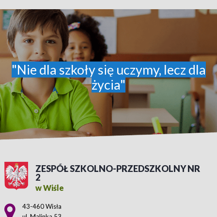
"Nie dla szkoły się uczymy, lecz dla
życia"
ZESPÓŁ SZKOLNO-PRZEDSZKOLNY NR
2
w Wiśle
Adres pocztowy:
43-460 Wisła
ul. Malinka 53