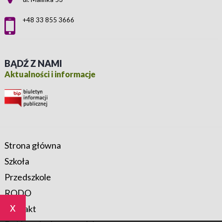
+48 33 855 3666
BĄDŹ Z NAMI
Aktualności i informacje
Strona główna
Szkoła
Przedszkole
RODO
x
Kontakt