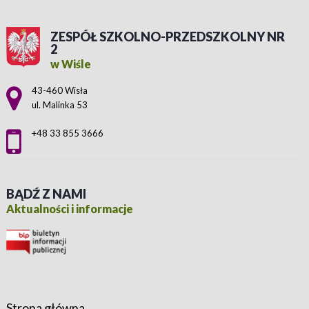
ZESPÓŁ SZKOLNO-PRZEDSZKOLNY NR
2
w Wiśle
Adres pocztowy:
43-460 Wisła
ul. Malinka 53
+48 33 855 3666
BĄDŹ Z NAMI
Aktualności i informacje
Strona główna