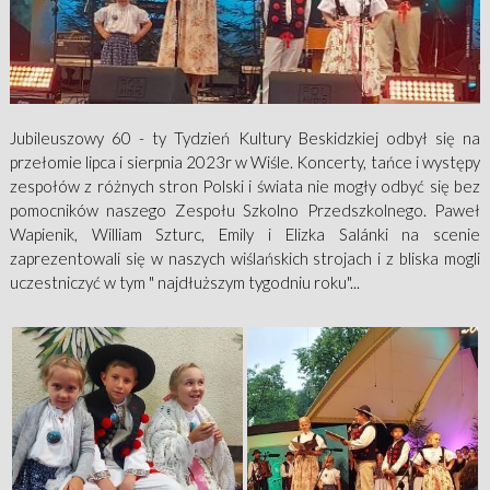
Jubileuszowy 60 - ty Tydzień Kultury Beskidzkiej odbył się na
przełomie lipca i sierpnia 2023r w Wiśle. Koncerty, tańce i występy
zespołów z różnych stron Polski i świata nie mogły odbyć się bez
pomocników naszego Zespołu Szkolno Przedszkolnego. Paweł
Wapienik, William Szturc, Emily i Elizka Salánki na scenie
zaprezentowali się w naszych wiślańskich strojach i z bliska mogli
uczestniczyć w tym " najdłuższym tygodniu roku"...