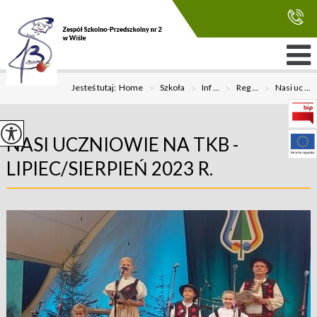
Jesteś tutaj:
Home
>
Szkoła
>
Inf ...
>
Reg ...
>
Nasi uc ...
NASI UCZNIOWIE NA TKB -
LIPIEC/SIERPIEŃ 2023 R.