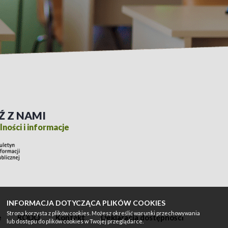
Ź Z NAMI
ności i informacje
INFORMACJA DOTYCZĄCA PLIKÓW COOKIES
Strona korzysta z plików cookies. Możesz określić warunki przechowywania
e
RODO
Kontakt
Deklaracja dostępności
lub dostępu do plików cookies w Twojej przeglądarce.