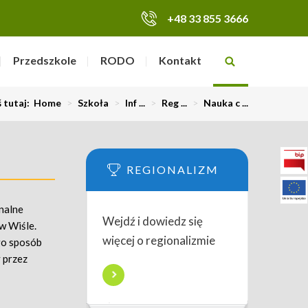
+48 33 855 3666
Przedszkole
RODO
Kontakt
ś tutaj:
Home
>
Szkoła
>
Inf ...
>
Reg ...
>
Nauka c ...
REGIONALIZM
nalne
Wejdź i dowiedz się
w Wiśle.
więcej o regionalizmie
go sposób
 przez