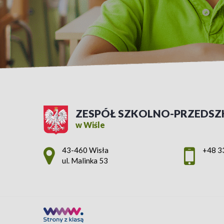
ZESPÓŁ SZKOLNO-PRZEDSZ
w Wiśle
Adres pocztowy:
43-460 Wisła
+48 3
ul. Malinka 53