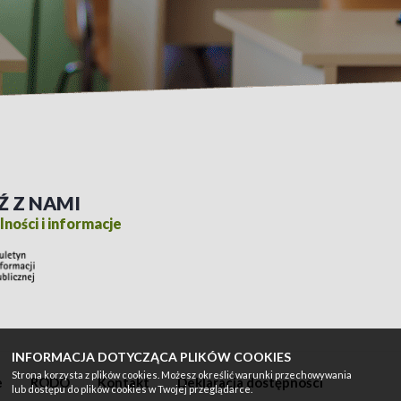
Ź Z NAMI
ności i informacje
INFORMACJA DOTYCZĄCA PLIKÓW COOKIES
Strona korzysta z plików cookies. Możesz określić warunki przechowywania
e
RODO
Kontakt
Deklaracja dostępności
lub dostępu do plików cookies w Twojej przeglądarce.