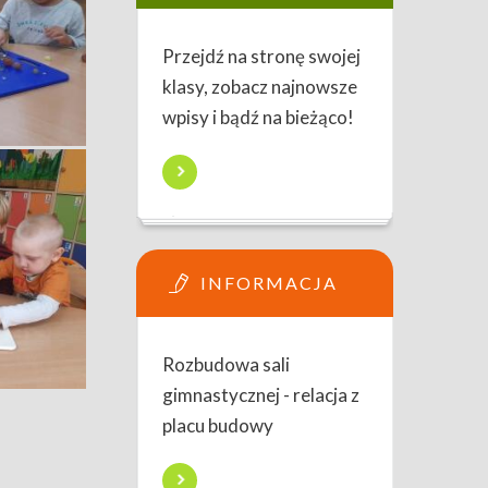
Przejdź na stronę swojej
klasy, zobacz najnowsze
wpisy i bądź na bieżąco!
INFORMACJA
Rozbudowa sali
gimnastycznej - relacja z
placu budowy