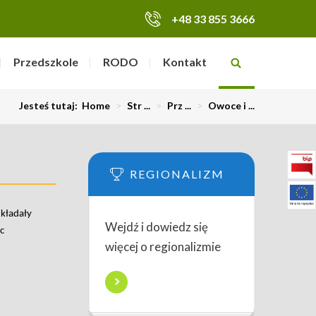
+48 33 855 3666
Przedszkole
RODO
Kontakt
Jesteś tutaj:
Home
>
Str ...
>
Prz ...
>
Owoce i ...
REGIONALIZM
układały
Wejdź i dowiedz się
c
więcej o regionalizmie