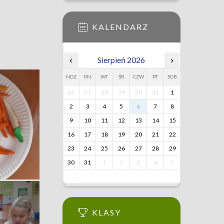
KALENDARZ
‹
Sierpień 2026
›
NDZ
PN
WT
ŚR
CZW
PT
SOB
26
27
28
29
30
31
1
2
3
4
5
6
7
8
9
10
11
12
13
14
15
16
17
18
19
20
21
22
23
24
25
26
27
28
29
30
31
1
2
3
4
5
KLASY