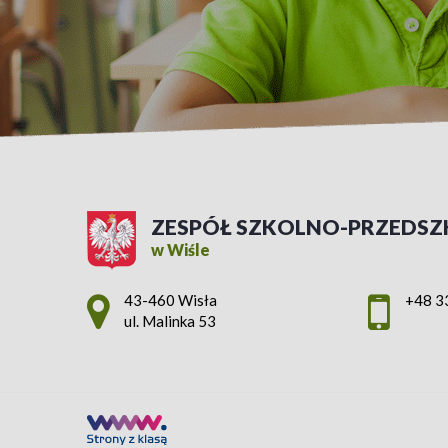
ZESPÓŁ SZKOLNO-PRZEDSZ
w Wiśle
Adres pocztowy:
43-460 Wisła
+48 3
ul. Malinka 53