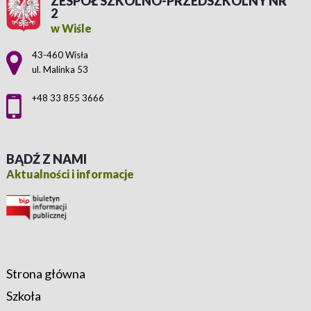
ZESPÓŁ SZKOLNO-PRZEDSZKOLNY NR
2
w Wiśle
Adres pocztowy:
43-460 Wisła
ul. Malinka 53
+48 33 855 3666
BĄDŹ Z NAMI
Aktualności i informacje
Strona główna
Szkoła