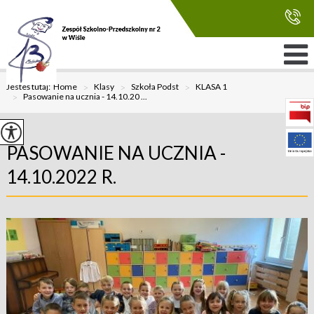
Jesteś tutaj:
Home
>
Klasy
>
Szkoła Podst
>
KLASA 1
>
Pasowanie na ucznia - 14.10.20 ...
PASOWANIE NA UCZNIA -
14.10.2022 R.