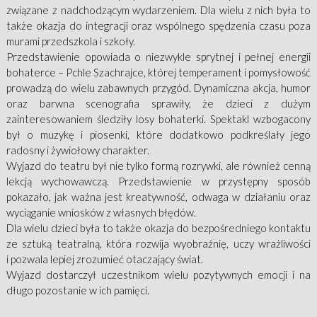
związane z nadchodzącym wydarzeniem. Dla wielu z nich była to
także okazja do integracji oraz wspólnego spędzenia czasu poza
murami przedszkola i szkoły.
Przedstawienie opowiada o niezwykle sprytnej i pełnej energii
bohaterce – Pchle Szachrajce, której temperament i pomysłowość
prowadzą do wielu zabawnych przygód. Dynamiczna akcja, humor
oraz barwna scenografia sprawiły, że dzieci z dużym
zainteresowaniem śledziły losy bohaterki. Spektakl wzbogacony
był o muzykę i piosenki, które dodatkowo podkreślały jego
radosny i żywiołowy charakter.
Wyjazd do teatru był nie tylko formą rozrywki, ale również cenną
lekcją wychowawczą. Przedstawienie w przystępny sposób
pokazało, jak ważna jest kreatywność, odwaga w działaniu oraz
wyciąganie wniosków z własnych błędów.
Dla wielu dzieci była to także okazja do bezpośredniego kontaktu
ze sztuką teatralną, która rozwija wyobraźnię, uczy wrażliwości
i pozwala lepiej zrozumieć otaczający świat.
Wyjazd dostarczył uczestnikom wielu pozytywnych emocji i na
długo pozostanie w ich pamięci.