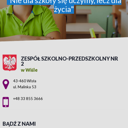
"Nie dla szkoły się uczymy, lecz dla
życia"
ZESPÓŁ SZKOLNO-PRZEDSZKOLNY NR
2
w Wiśle
Adres pocztowy:
43-460 Wisła
ul. Malinka 53
+48 33 855 3666
BĄDŹ Z NAMI