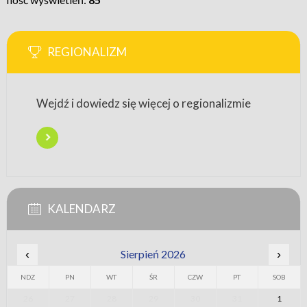
REGIONALIZM
Wejdź i dowiedz się więcej o regionalizmie
KALENDARZ
‹
Sierpień 2026
›
NDZ
PN
WT
ŚR
CZW
PT
SOB
26
27
28
29
30
31
1