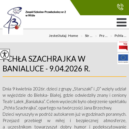
Jesteś tutaj:
Home
>
Str ...
>
Prz ...
>
Pchła ...
PCHŁA SZACHRAJKA W
BANIALUCE - 9.04.2026 R.
Dnia 9 kwietnia 2026r. dzieci z grupy „Starszaki” i „0” wzięły udział
w wyjeździe do Bielska- Białej, gdzie odwiedziły znany i ceniony
Teatr Lalek „Banialuka”. Celem wycieczki było obejrzenie spektaklu
„Pchła Szachrajka”, opartego na twórczości Jana Brzechwy.
Dzieci wyruszyły w podróż autokarem już w godzinach porannych.
Przejazd przebiegł w miłej i bezpiecznej atmosferze,
a uczestnikom towarzyszył dobry humor i podekscytowanie