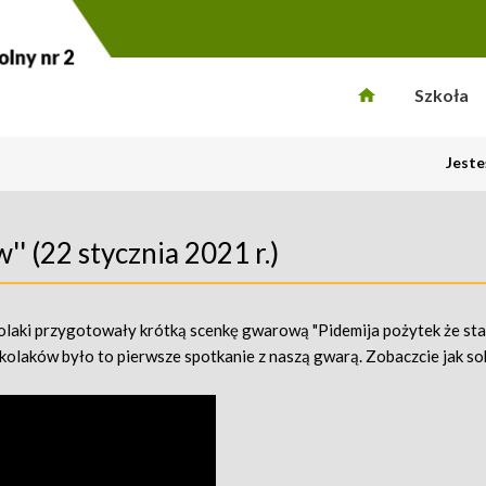
Szkoła
Jeste
'' (22 stycznia 2021 r.)
zkolaki przygotowały krótką scenkę gwarową "Pidemija pożytek że st
kolaków było to pierwsze spotkanie z naszą gwarą. Zobaczcie jak so