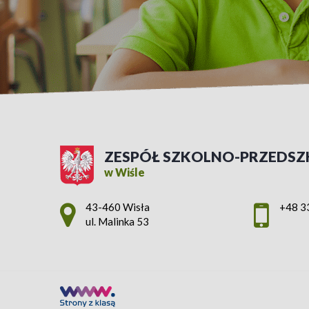
ZESPÓŁ SZKOLNO-PRZEDSZ
w Wiśle
Adres pocztowy:
43-460 Wisła
+48 3
ul. Malinka 53