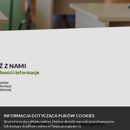
Ź Z NAMI
ności i informacje
INFORMACJA DOTYCZĄCA PLIKÓW COOKIES
Strona korzysta z plików cookies. Możesz określić warunki przechowywania
e
RODO
Kontakt
Deklaracja dostępności
lub dostępu do plików cookies w Twojej przeglądarce.