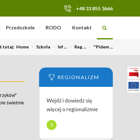
+48 33 855 3666
Przedszkole
RODO
Kontakt
ś tutaj:
Home
>
Szkoła
>
Inf ...
>
Reg ...
>
''Pidem ...
REGIONALIZM
arzyków"
Wejdź i dowiedz się
bie świetnie
więcej o regionalizmie