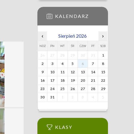
KALENDARZ
‹
Sierpień 2026
›
NDZ
PN
WT
ŚR
CZW
PT
SOB
26
27
28
29
30
31
1
2
3
4
5
6
7
8
9
10
11
12
13
14
15
16
17
18
19
20
21
22
23
24
25
26
27
28
29
30
31
1
2
3
4
5
KLASY