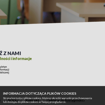
Ź Z NAMI
ności i informacje
INFORMACJA DOTYCZĄCA PLIKÓW COOKIES
Strona korzysta z plików cookies. Możesz określić warunki przechowywania
e
RODO
Kontakt
Deklaracja dostępności
lub dostępu do plików cookies w Twojej przeglądarce.