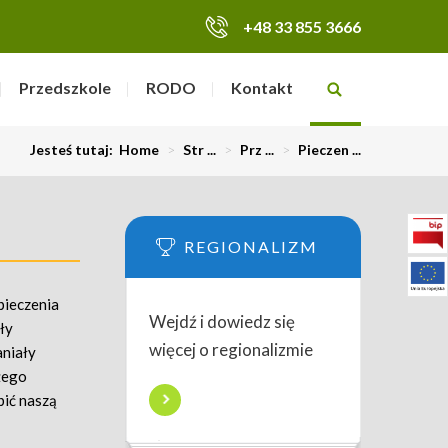
+48 33 855 3666
Przedszkole
RODO
Kontakt
Jesteś tutaj:
Home
>
Str ...
>
Prz ...
>
Pieczen ...
REGIONALIZM
pieczenia
Wejdź i dowiedz się
ły
więcej o regionalizmie
aniały
żego
bić naszą