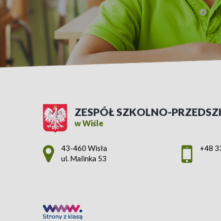
ZESPÓŁ SZKOLNO-PRZEDSZ
w Wiśle
Adres pocztowy:
43-460 Wisła
+48 3
ul. Malinka 53