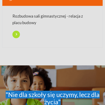
Rozbudowa sali gimnastycznej - relacja z
placu budowy
"Nie dla szkoły się uczymy, lecz dla
życia"