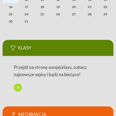
16
17
18
19
20
21
22
23
24
25
26
27
28
29
30
31
1
2
3
4
5
KLASY
Przejdź na stronę swojej klasy, zobacz
najnowsze wpisy i bądź na bieżąco!
INFORMACJA