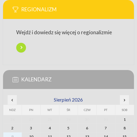
REGIONALIZM
Wejdź i dowiedz się więcej o regionalizmie
KALENDARZ
‹
Sierpień 2026
›
NDZ
PN
WT
ŚR
CZW
PT
SOB
26
27
28
29
30
31
1
2
3
4
5
6
7
8
9
10
11
12
13
14
15