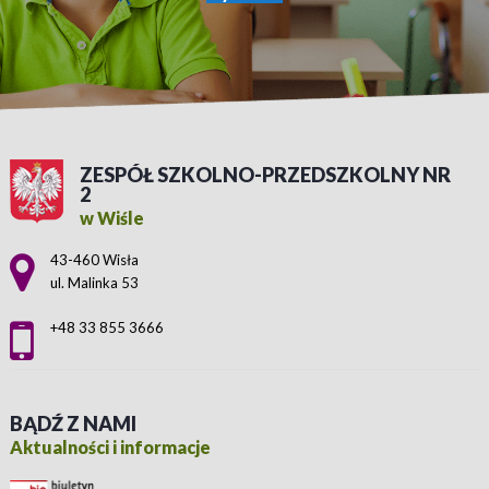
ZESPÓŁ SZKOLNO-PRZEDSZKOLNY NR
2
w Wiśle
Adres pocztowy:
43-460 Wisła
ul. Malinka 53
+48 33 855 3666
BĄDŹ Z NAMI
Aktualności i informacje