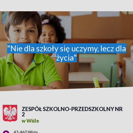
"Nie dla szkoły się uczymy, lecz dla
życia"
ZESPÓŁ SZKOLNO-PRZEDSZKOLNY NR
2
w Wiśle
Adres pocztowy:
43-460 Wisła