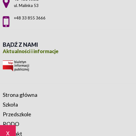
ul. Malinka 53
+48 33 855 3666
BĄDŹ Z NAMI
Aktualności i informacje
Strona główna
Szkoła
Przedszkole
RODO
x
Kontakt