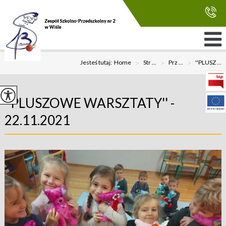
Jesteś tutaj:
Home
>
Str ...
>
Prz ...
>
''PLUSZ ...
''PLUSZOWE WARSZTATY'' -
22.11.2021