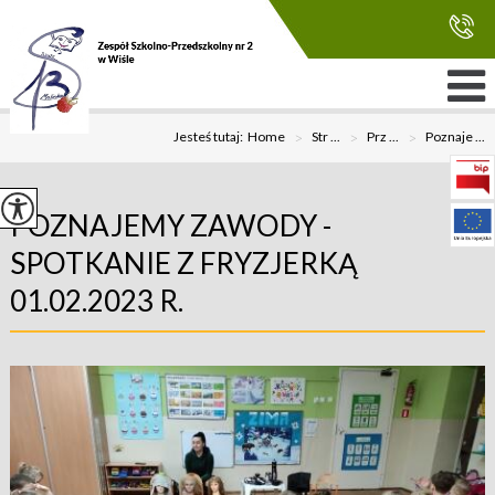
Jesteś tutaj:
Home
>
Str ...
>
Prz ...
>
Poznaje ...
POZNAJEMY ZAWODY -
SPOTKANIE Z FRYZJERKĄ
01.02.2023 R.