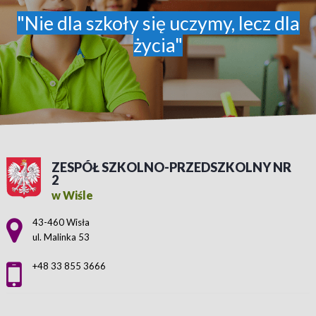
"Nie dla szkoły się uczymy, lecz dla
życia"
ZESPÓŁ SZKOLNO-PRZEDSZKOLNY NR
2
w Wiśle
Adres pocztowy:
43-460 Wisła
ul. Malinka 53
+48 33 855 3666