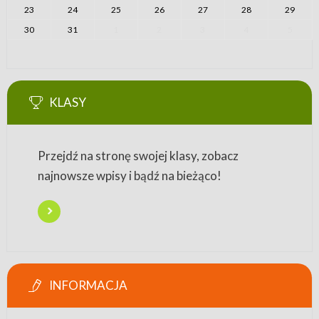
23
24
25
26
27
28
29
30
31
1
2
3
4
5
KLASY
Przejdź na stronę swojej klasy, zobacz
najnowsze wpisy i bądź na bieżąco!
INFORMACJA