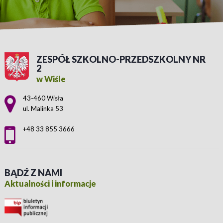
ZESPÓŁ SZKOLNO-PRZEDSZKOLNY NR
2
w Wiśle
Adres pocztowy:
43-460 Wisła
ul. Malinka 53
+48 33 855 3666
BĄDŹ Z NAMI
Aktualności i informacje