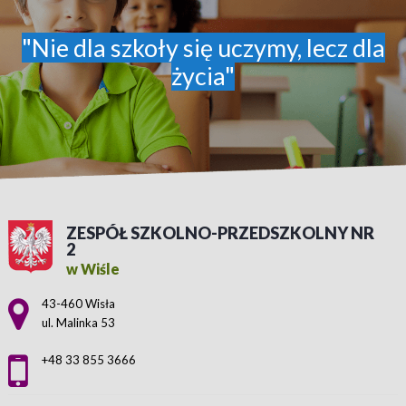
"Nie dla szkoły się uczymy, lecz dla
życia"
ZESPÓŁ SZKOLNO-PRZEDSZKOLNY NR
2
w Wiśle
Adres pocztowy:
43-460 Wisła
ul. Malinka 53
+48 33 855 3666