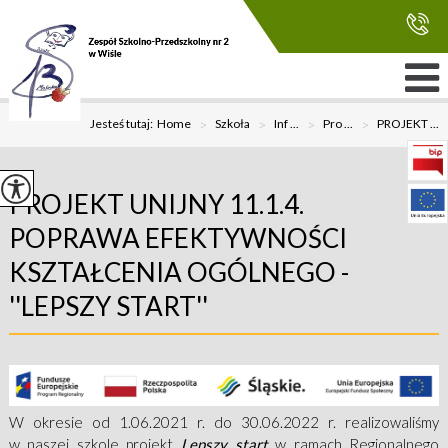
Jesteś tutaj:
Home
>
Szkoła
>
Inf ...
>
Pro ...
>
PROJEKT ...
PROJEKT UNIJNY 11.1.4.
POPRAWA EFEKTYWNOŚCI
KSZTAŁCENIA OGÓLNEGO -
''LEPSZY START''
W okresie od 1.06.2021 r. do 30.06.2022 r. realizowaliśmy
w naszej szkole projekt
Lepszy start
w ramach Regionalnego