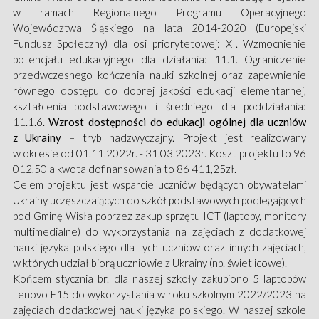
w ramach Regionalnego Programu Operacyjnego
Województwa Śląskiego na lata 2014-2020 (Europejski
Fundusz Społeczny) dla osi priorytetowej: XI. Wzmocnienie
potencjału edukacyjnego dla działania: 11.1. Ograniczenie
przedwczesnego kończenia nauki szkolnej oraz zapewnienie
równego dostępu do dobrej jakości edukacji elementarnej,
kształcenia podstawowego i średniego dla poddziałania:
11.1.6.
Wzrost dostępności do edukacji ogólnej dla uczniów
z Ukrainy
– tryb nadzwyczajny. Projekt jest realizowany
w okresie od 01.11.2022r. - 31.03.2023r. Koszt projektu to 96
012,50 a kwota dofinansowania to 86 411,25zł.
Celem projektu jest wsparcie uczniów będących obywatelami
Ukrainy uczęszczających do szkół podstawowych podlegających
pod Gminę Wisła poprzez zakup sprzętu ICT (laptopy, monitory
multimedialne) do wykorzystania na zajęciach z dodatkowej
nauki języka polskiego dla tych uczniów oraz innych zajęciach,
w których udział biorą uczniowie z Ukrainy (np. świetlicowe).
Końcem stycznia br. dla naszej szkoły zakupiono 5 laptopów
Lenovo E15 do wykorzystania w roku szkolnym 2022/2023 na
zajęciach dodatkowej nauki języka polskiego. W naszej szkole