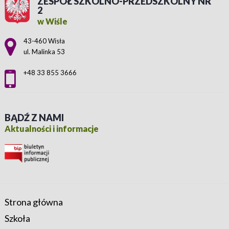
ZESPÓŁ SZKOLNO-PRZEDSZKOLNY NR
2
w Wiśle
Adres pocztowy:
43-460 Wisła
ul. Malinka 53
+48 33 855 3666
BĄDŹ Z NAMI
Aktualności i informacje
Strona główna
Szkoła