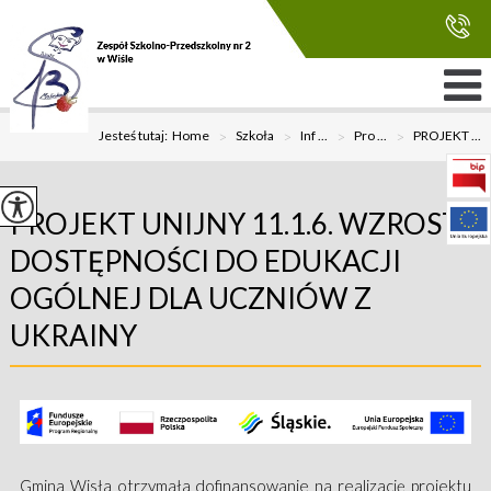
Jesteś tutaj:
Home
>
Szkoła
>
Inf ...
>
Pro ...
>
PROJEKT ...
PROJEKT UNIJNY 11.1.6. WZROST
DOSTĘPNOŚCI DO EDUKACJI
OGÓLNEJ DLA UCZNIÓW Z
UKRAINY
Gmina Wisła otrzymała dofinansowanie na realizację projektu