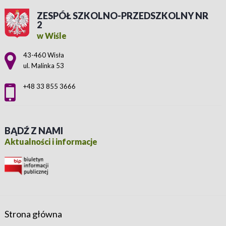
ZESPÓŁ SZKOLNO-PRZEDSZKOLNY NR
2
w Wiśle
Adres pocztowy:
43-460 Wisła
ul. Malinka 53
+48 33 855 3666
BĄDŹ Z NAMI
Aktualności i informacje
Strona główna