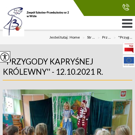
Jesteś tutaj:
Home
>
Str ...
>
Prz ...
>
''Przyg ...
''PRZYGODY KAPRYŚNEJ
KRÓLEWNY'' - 12.10.2021 R.