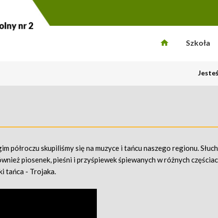
Szkoła
Jeste
ugim półroczu skupiliśmy się na muzyce i tańcu naszego regionu. Słuc
nież piosenek, pieśni i przyśpiewek śpiewanych w różnych częściac
i tańca - Trojaka.