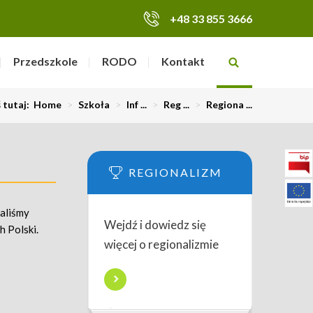
+48 33 855 3666
Przedszkole
RODO
Kontakt
ś tutaj:
Home
>
Szkoła
>
Inf ...
>
Reg ...
>
Regiona ...
REGIONALIZM
haliśmy
Wejdź i dowiedz się
h Polski.
więcej o regionalizmie