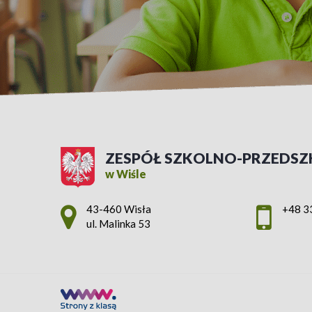
ZESPÓŁ SZKOLNO-PRZEDSZ
w Wiśle
Adres pocztowy:
43-460 Wisła
+48 3
ul. Malinka 53