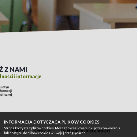
Ź Z NAMI
ności i informacje
INFORMACJA DOTYCZĄCA PLIKÓW COOKIES
Strona korzysta z plików cookies. Możesz określić warunki przechowywania
e
RODO
Kontakt
Deklaracja dostępności
lub dostępu do plików cookies w Twojej przeglądarce.