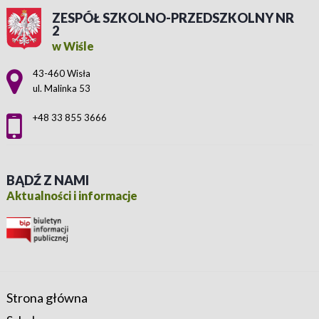
ZESPÓŁ SZKOLNO-PRZEDSZKOLNY NR
2
w Wiśle
Adres pocztowy:
43-460 Wisła
ul. Malinka 53
+48 33 855 3666
BĄDŹ Z NAMI
Aktualności i informacje
Strona główna