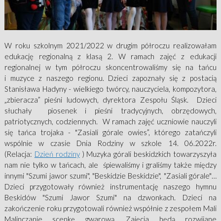
W roku szkolnym 2021/2022 w drugim półroczu realizowałam
edukację regionalną z klasą 2. W ramach zajęć z edukacji
regionalnej w tym półroczu skoncentrowaliśmy się na tańcu
i muzyce z naszego regionu. Dzieci zapoznały się z postacią
Stanisława Hadyny - wielkiego twórcy, nauczyciela, kompozytora,
„zbieracza” pieśni ludowych, dyrektora Zespołu Śląsk. Dzieci
słuchały piosenek i pieśni tradycyjnych, obrzędowych,
patriotycznych, codziennych. W ramach zajęć uczniowie nauczyli
się tańca trojaka - "Zasiali górale owies”, którego zatańczyli
wspólnie w czasie Dnia Rodziny w szkole 14. 06.2022r.
(Relacja:
Dzień rodziny
) Muzyka górali beskidzkich towarzyszyła
nam nie tylko w tańcach, ale śpiewaliśmy i graliśmy także między
innymi "Szumi jawor szumi", "Beskidzie Beskidzie", "Zasiali górale"…
Dzieci przygotowały również instrumentację naszego hymnu
Beskidów "Szumi Jawor Szumi" na dzwonkach. Dzieci na
zakończenie roku przygotowali również współnie z zespołem Mali
Malinczanie scenkę gwarową. Zajęcia będą rozwijane