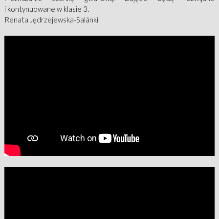
i kontynuowane w klasie 3.
Renata Jędrzejewska-Salánki