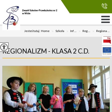
Jesteś tutaj:
Home
>
Szkoła
>
Inf ...
>
Reg ...
>
Regiona ...
REGIONALIZM - KLASA 2 C.D.