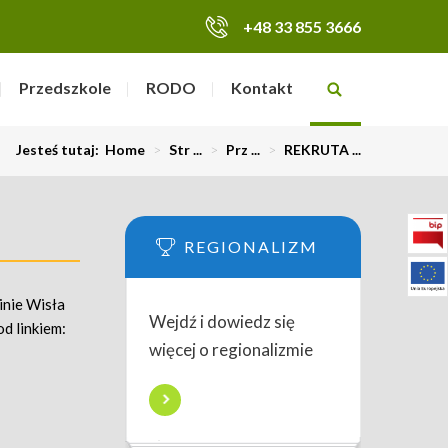
+48 33 855 3666
Przedszkole
RODO
Kontakt
Jesteś tutaj:
Home
>
Str ...
>
Prz ...
>
REKRUTA ...
REGIONALIZM
inie Wisła
Wejdź i dowiedz się
d linkiem:
więcej o regionalizmie