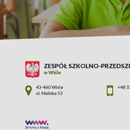
ZESPÓŁ SZKOLNO-PRZEDSZ
w Wiśle
Adres pocztowy:
43-460 Wisła
+48 3
ul. Malinka 53