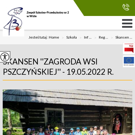
Jesteś tutaj:
Home
>
Szkoła
>
Inf ...
>
Reg ...
>
Skansen ...
SKANSEN ''ZAGRODA WSI
PSZCZYŃSKIEJ'' - 19.05.2022 R.