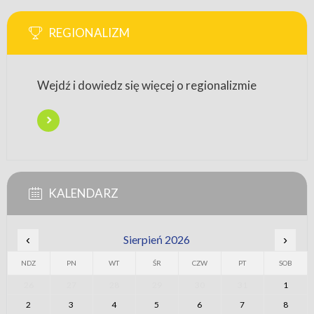
REGIONALIZM
Wejdź i dowiedz się więcej o regionalizmie
KALENDARZ
‹
Sierpień 2026
›
NDZ
PN
WT
ŚR
CZW
PT
SOB
26
27
28
29
30
31
1
2
3
4
5
6
7
8