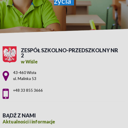
życia"
ZESPÓŁ SZKOLNO-PRZEDSZKOLNY NR
2
w Wiśle
Adres pocztowy:
43-460 Wisła
ul. Malinka 53
+48 33 855 3666
BĄDŹ Z NAMI
Aktualności i informacje