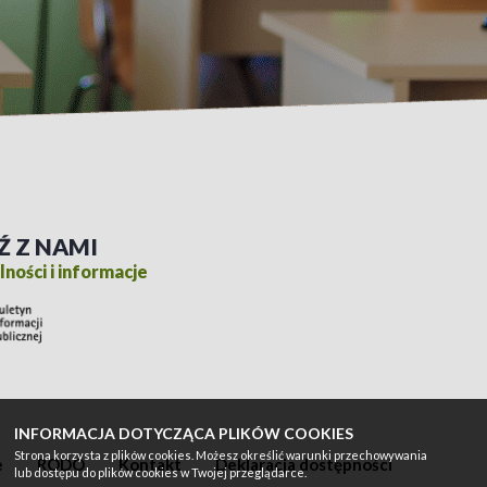
Ź Z NAMI
ności i informacje
INFORMACJA DOTYCZĄCA PLIKÓW COOKIES
Strona korzysta z plików cookies. Możesz określić warunki przechowywania
e
RODO
Kontakt
Deklaracja dostępności
lub dostępu do plików cookies w Twojej przeglądarce.