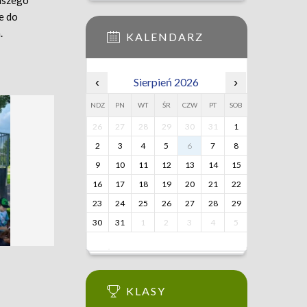
naszego
e do
.
KALENDARZ
‹
Sierpień 2026
›
NDZ
PN
WT
ŚR
CZW
PT
SOB
26
27
28
29
30
31
1
2
3
4
5
6
7
8
9
10
11
12
13
14
15
16
17
18
19
20
21
22
23
24
25
26
27
28
29
30
31
1
2
3
4
5
KLASY