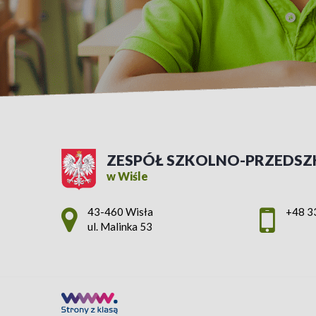
ZESPÓŁ SZKOLNO-PRZEDSZ
w Wiśle
Adres pocztowy:
43-460 Wisła
+48 3
ul. Malinka 53