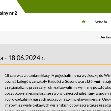
Szkoła
Jesteś
 - 18.06.2024 r.
18 czerwca z uczniami klasy IV pojechaliśmy na wycieczkę do Wisł
poznać kolegów ze szkoły Radości w Sosonowcu z którymi na zaj
z regionalizmu przez cały rok realizowaliśmy wymianę pocztów
początkowej nieśmiałości ze strony dzieci odnaleźliśmy wspólny 
i oprowadziliśmy naszych gości po naszym pięknym mieście. Opo
im rownież wiele ciekawych wiślańskich opowieści a także urządzi