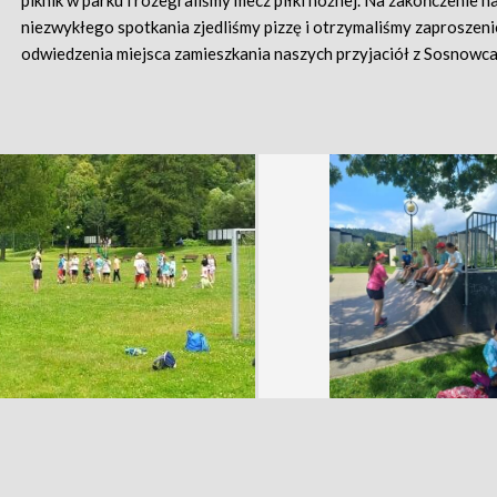
piknik w parku i rozegraliśmy mecz piłki nożnej. Na zakończenie 
niezwykłego spotkania zjedliśmy pizzę i otrzymaliśmy zaproszeni
odwiedzenia miejsca zamieszkania naszych przyjaciół z Sosnowca