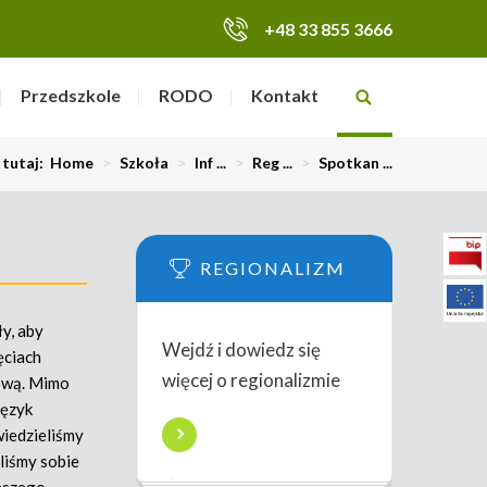
+48 33 855 3666
Przedszkole
RODO
Kontakt
 tutaj:
Home
>
Szkoła
>
Inf ...
>
Reg ...
>
Spotkan ...
REGIONALIZM
y, aby
Wejdź i dowiedz się
ęciach
więcej o regionalizmie
kową. Mimo
język
wiedzieliśmy
liśmy sobie