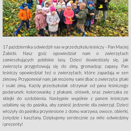
17 października odwiedził nas w przedszkolu leśniczy - Pan Maciej
Żabicki. Nasz gość opowiedział nam o zwierzętach
zamieszkujących pobliskie lasy. Dzieci dowiedziały się, jak
zwierzęta przygotowują się do zimy, gromadząc zapasy. Pan
leśniczy opowiedział też o zwierzętach, które zapadają w sen
zimowy. Przypomniał nam, jak możemy sami dbać o zwierzęta: ptaki
i ssaki zimą. Każdy przedszkolak otrzymał od pana leśniczego
podarunek: kolorowankę z ptakami, ołówek, oraz zwierzaka ze
sklejki do ozdobienia. Następnie wspólnie z panem leśniczym
udaliśmy się do paśnika, aby zanieść jedzenie dla zwierząt. Dzieci
włożyły do paśnika przyniesione z domu warzywa, owoce, obierki,
żołędzie i kasztany. Dziękujemy serdecznie za miłe odwiedziny
i prezenty!