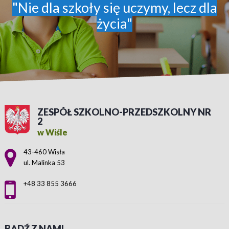
"Nie dla szkoły się uczymy, lecz dla
życia"
ZESPÓŁ SZKOLNO-PRZEDSZKOLNY NR
2
w Wiśle
Adres pocztowy:
43-460 Wisła
ul. Malinka 53
+48 33 855 3666
BĄDŹ Z NAMI