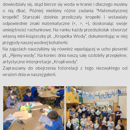
dowiedziały się, skąd bierze się woda w kranie i dlaczego musimy
o nią dbać. Później mieliśmy różne zadania "Matematycznej
kropelki". Starszaki dzielnie przeliczały kropelki i wstawiały
odpowiednie znaki matematyczne (<, >, =), doskonaląc swoje
umiejętności rachunkowe. Na ranku każdy przedszkolak stworzył
własną mini-książeczkę pt. „Kropelka Wody”, dokumentując w niej
przygody naszej wodnej bohaterki.
Na zajęciach nauczyliśmy się również wpadającej w ucho piosenki
pt. „Pijemy wodę”. Na koniec dnia naszą salę ozdobiły przepiękne,
artystyczne interpretacje „Kropli wody”.
Zapraszamy do obejrzenia fotorelacji z tego niezwykłego od
wrażeń dnia w naszej galerii.