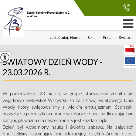
Jesteś tutaj:
Home
>
Str ...
>
Prz ...
>
Świato ...
ŚWIATOWY DZIEŃ WODY -
23.03.2026 R.
W poniedziałek, 23 marca, w grupie starszaków zrobiło się
wyjątkowo niebiesko! Wszystko to za sprawą Światowego Dnia
Wody, który świętowaliśmy z wielkim entuzjazmem. Starszaki
przyszły do przedszkola ubrane w kolory oceanu, podkreślając tym
samym, jak ważna dla naszej planety jest każda kropla.
Dzień był wypełniony nauką i świetną zabawą. Na zajęciach
obejrzeliśmy fascynujący film edukacyjny, dzięki któremu dzieci