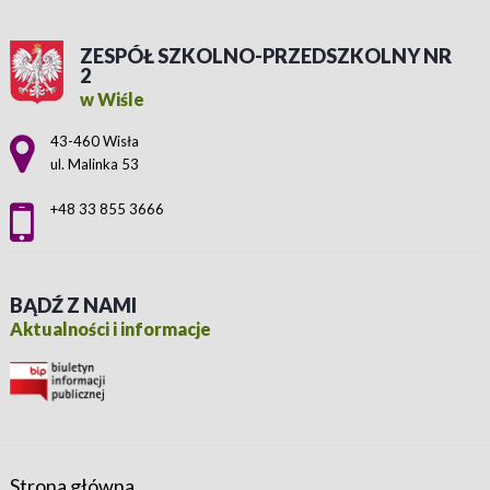
ZESPÓŁ SZKOLNO-PRZEDSZKOLNY NR
2
w Wiśle
Adres pocztowy:
43-460 Wisła
ul. Malinka 53
+48 33 855 3666
BĄDŹ Z NAMI
Aktualności i informacje
Strona główna