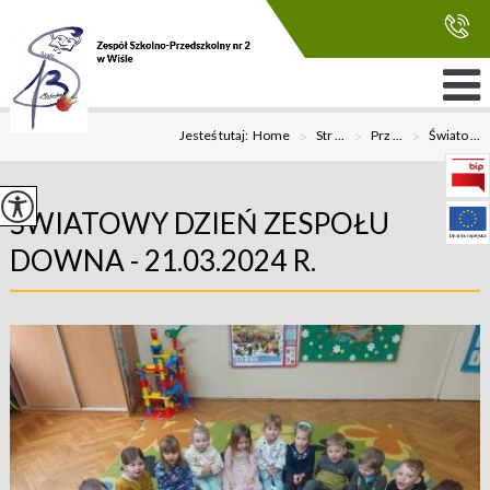
Jesteś tutaj:
Home
>
Str ...
>
Prz ...
>
Świato ...
ŚWIATOWY DZIEŃ ZESPOŁU
DOWNA - 21.03.2024 R.