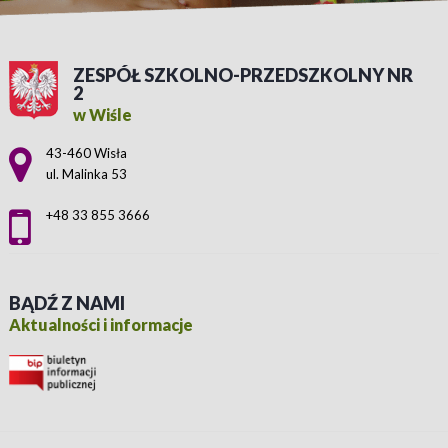
ZESPÓŁ SZKOLNO-PRZEDSZKOLNY NR
2
w Wiśle
Adres pocztowy:
43-460 Wisła
ul. Malinka 53
+48 33 855 3666
BĄDŹ Z NAMI
Aktualności i informacje