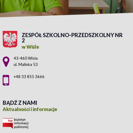
ZESPÓŁ SZKOLNO-PRZEDSZKOLNY NR
2
w Wiśle
Adres pocztowy:
43-460 Wisła
ul. Malinka 53
+48 33 855 3666
BĄDŹ Z NAMI
Aktualności i informacje