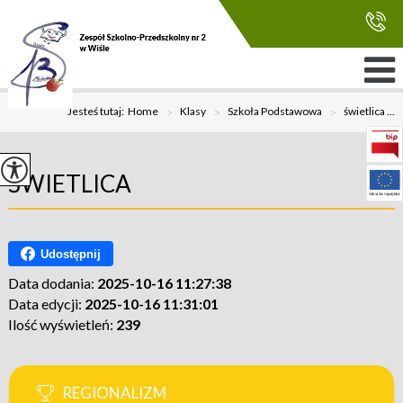
Jesteś tutaj:
Home
>
Klasy
>
Szkoła Podstawowa
>
świetlica ...
ŚWIETLICA
Udostępnij
Data dodania:
2025-10-16 11:27:38
Data edycji:
2025-10-16 11:31:01
Ilość wyświetleń:
239
REGIONALIZM