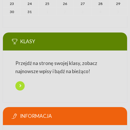
23
24
25
26
27
28
29
30
31
1
2
3
4
5
KLASY
Przejdź na stronę swojej klasy, zobacz
najnowsze wpisy i bądź na bieżąco!
INFORMACJA