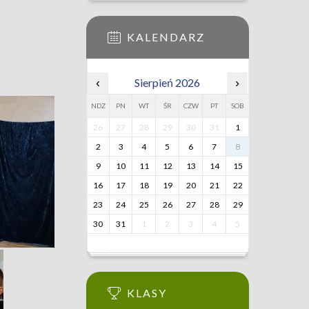
KALENDARZ
‹
Sierpień 2026
›
NDZ
PN
WT
ŚR
CZW
PT
SOB
26
27
28
29
30
31
1
2
3
4
5
6
7
8
9
10
11
12
13
14
15
16
17
18
19
20
21
22
23
24
25
26
27
28
29
30
31
1
2
3
4
5
KLASY