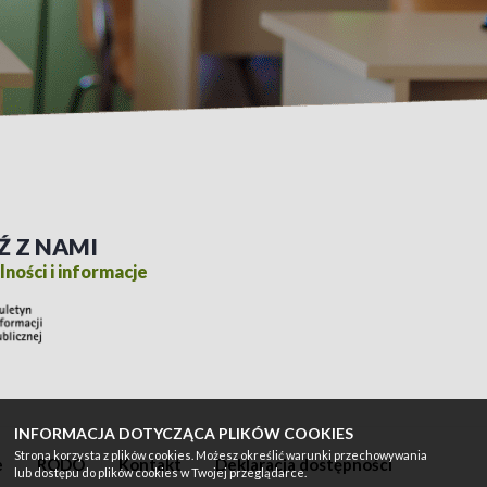
Ź Z NAMI
ności i informacje
INFORMACJA DOTYCZĄCA PLIKÓW COOKIES
Strona korzysta z plików cookies. Możesz określić warunki przechowywania
e
RODO
Kontakt
Deklaracja dostępności
lub dostępu do plików cookies w Twojej przeglądarce.