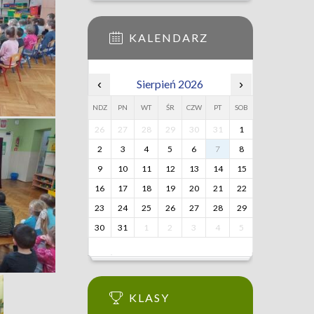
KALENDARZ
‹
Sierpień 2026
›
NDZ
PN
WT
ŚR
CZW
PT
SOB
26
27
28
29
30
31
1
2
3
4
5
6
7
8
9
10
11
12
13
14
15
16
17
18
19
20
21
22
23
24
25
26
27
28
29
30
31
1
2
3
4
5
KLASY