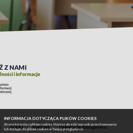
Ź Z NAMI
ności i informacje
INFORMACJA DOTYCZĄCA PLIKÓW COOKIES
Strona korzysta z plików cookies. Możesz określić warunki przechowywania
e
RODO
Kontakt
Deklaracja dostępności
lub dostępu do plików cookies w Twojej przeglądarce.