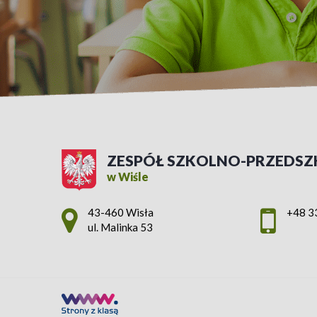
ZESPÓŁ SZKOLNO-PRZEDSZ
w Wiśle
Adres pocztowy:
43-460 Wisła
+48 3
ul. Malinka 53