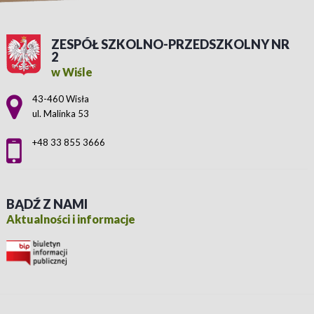
ZESPÓŁ SZKOLNO-PRZEDSZKOLNY NR
2
w Wiśle
Adres pocztowy:
43-460 Wisła
ul. Malinka 53
+48 33 855 3666
BĄDŹ Z NAMI
Aktualności i informacje