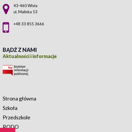
Adres pocztowy:
43-460 Wisła
ul. Malinka 53
+48 33 855 3666
BĄDŹ Z NAMI
Aktualności i informacje
Strona główna
Szkoła
Przedszkole
RODO