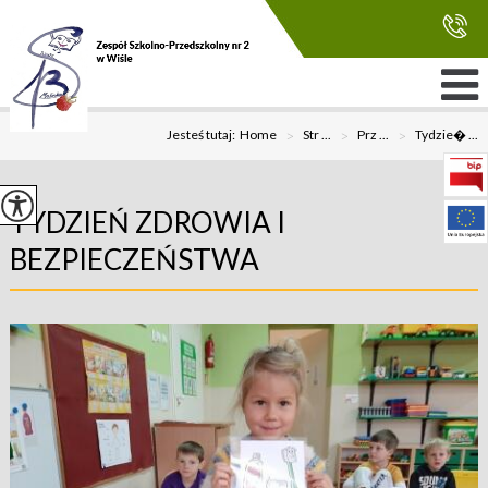
Jesteś tutaj:
Home
>
Str ...
>
Prz ...
>
Tydzie� ...
TYDZIEŃ ZDROWIA I
BEZPIECZEŃSTWA