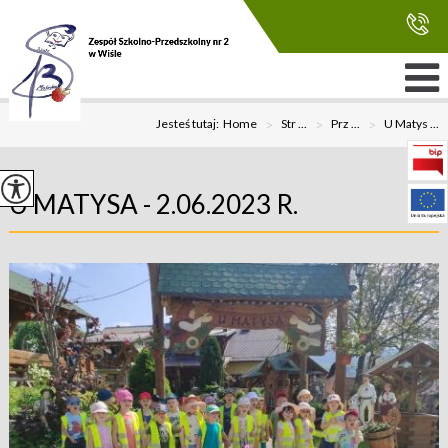
Jesteś tutaj:
Home
>
Str ...
>
Prz ...
>
U Matys ...
U MATYSA - 2.06.2023 R.