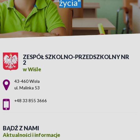
życia"
ZESPÓŁ SZKOLNO-PRZEDSZKOLNY NR
2
w Wiśle
Adres pocztowy:
43-460 Wisła
ul. Malinka 53
+48 33 855 3666
BĄDŹ Z NAMI
Aktualności i informacje