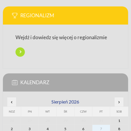
REGIONALIZM
Wejdź i dowiedz się więcej o regionalizmie
KALENDARZ
‹
Sierpień 2026
›
NDZ
PN
WT
ŚR
CZW
PT
SOB
26
27
28
29
30
31
1
2
3
4
5
6
7
8