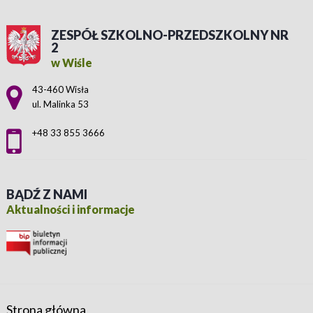
ZESPÓŁ SZKOLNO-PRZEDSZKOLNY NR
2
w Wiśle
Adres pocztowy:
43-460 Wisła
ul. Malinka 53
+48 33 855 3666
BĄDŹ Z NAMI
Aktualności i informacje
Strona główna