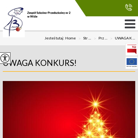
Jesteś tutaj:
Home
>
Str ...
>
Prz ...
>
UWAGA K ...
UWAGA KONKURS!