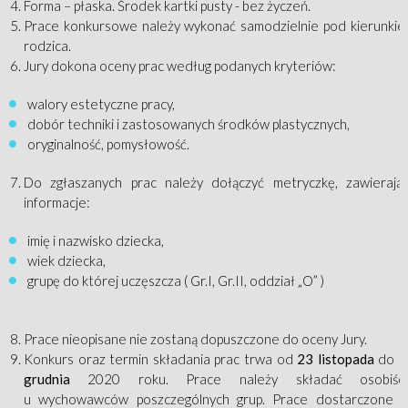
Forma – płaska. Środek kartki pusty - bez życzeń.
Prace konkursowe należy wykonać samodzielnie pod kierunki
rodzica.
Jury dokona oceny prac według podanych kryteriów:
walory estetyczne pracy,
dobór techniki i zastosowanych środków plastycznych,
oryginalność, pomysłowość.
Do zgłaszanych prac należy dołączyć metryczkę, zawierają
informacje:
imię i nazwisko dziecka,
wiek dziecka,
grupę do której uczęszcza ( Gr.I, Gr.II, oddział „O” )
Prace nieopisane nie zostaną dopuszczone do oceny Jury.
Konkurs oraz termin składania prac trwa od
23 listopada
do
1
grudnia
2020 roku. Prace należy składać osobiści
u wychowawców poszczególnych grup. Prace dostarczone 