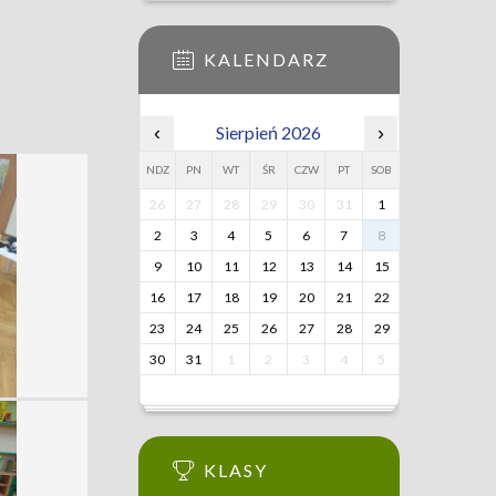
KALENDARZ
‹
Sierpień 2026
›
NDZ
PN
WT
ŚR
CZW
PT
SOB
26
27
28
29
30
31
1
2
3
4
5
6
7
8
9
10
11
12
13
14
15
16
17
18
19
20
21
22
23
24
25
26
27
28
29
30
31
1
2
3
4
5
KLASY