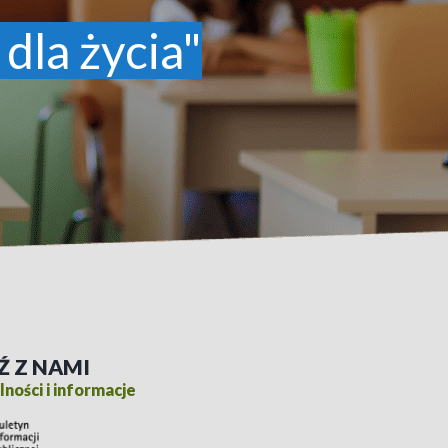
 dla życia"
Ź Z NAMI
ności i informacje