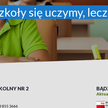
zkoły się uczymy, lecz
KOLNY NR 2
BĄD
Aktual
3 855 3666