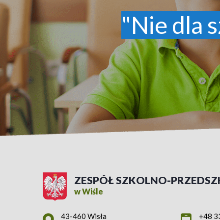
"Nie dla s
ZESPÓŁ SZKOLNO-PRZEDSZ
w Wiśle
Adres pocztowy:
43-460 Wisła
+48 3