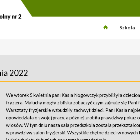
Szkoła
nia 2022
We wtorek 5 kwietnia pani Kasia Nogowczyk przybliżyła dzieci
fryzjera. Maluchy mogły z bliska zobaczyć czym zajmuje się Pani f
Warsztaty fryzjerskie wzbudziły zachwyt dzieci. Pani Kasia najpi
opowiedziała o swojej pracy, a później zrobiła prawdziwy pokaz o
włosów. W tym dniu nasza sala przedszkola została przekształco
w prawdziwy salon fryzjerski. Wszystkie chętne dzieci w nowych 