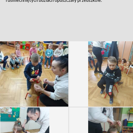
i uśmiechniętych buziach opuszczały przedszkole.