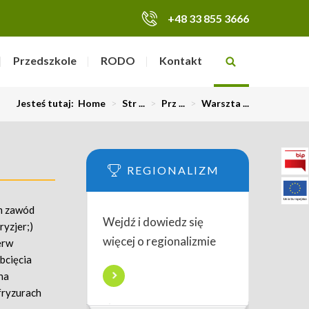
+48 33 855 3666
Przedszkole
RODO
Kontakt
Jesteś tutaj:
Home
>
Str ...
>
Prz ...
>
Warszta ...
REGIONALIZM
om zawód
Wejdź i dowiedz się
ryzjer;)
więcej o regionalizmie
erw
bcięcia
na
fryzurach