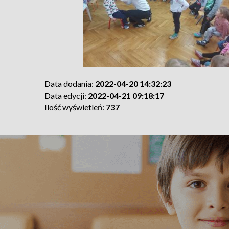
Data dodania:
2022-04-20 14:32:23
Data edycji:
2022-04-21 09:18:17
Ilość wyświetleń:
737