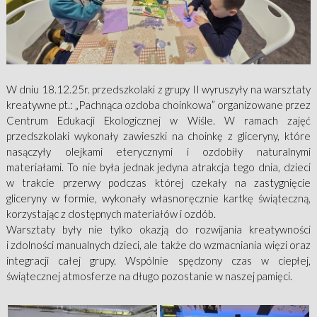
W dniu 18.12.25r. przedszkolaki z grupy II wyruszyły na warsztaty
kreatywne pt.: „Pachnąca ozdoba choinkowa” organizowane przez
Centrum Edukacji Ekologicznej w Wiśle. W ramach zajęć
przedszkolaki wykonały zawieszki na choinkę z gliceryny, które
nasączyły olejkami eterycznymi i ozdobiły naturalnymi
materiałami. To nie była jednak jedyna atrakcja tego dnia, dzieci
w trakcie przerwy podczas której czekały na zastygnięcie
gliceryny w formie, wykonały własnoręcznie kartkę świąteczną,
korzystając z dostępnych materiałów i ozdób.
Warsztaty były nie tylko okazją do rozwijania kreatywności
i zdolności manualnych dzieci, ale także do wzmacniania więzi oraz
integracji całej grupy. Wspólnie spędzony czas w ciepłej,
świątecznej atmosferze na długo pozostanie w naszej pamięci.