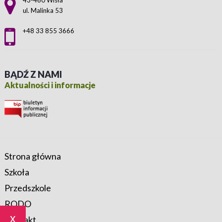
43-460 Wisła
ul. Malinka 53
+48 33 855 3666
BĄDŹ Z NAMI
Aktualności i informacje
Strona główna
Szkoła
Przedszkole
RODO
x
Kontakt