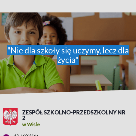
"Nie dla szkoły się uczymy, lecz dla
życia"
ZESPÓŁ SZKOLNO-PRZEDSZKOLNY NR
2
w Wiśle
Adres pocztowy: