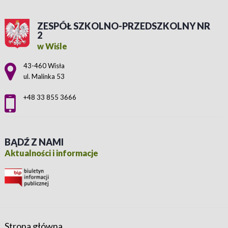
ZESPÓŁ SZKOLNO-PRZEDSZKOLNY NR
2
w Wiśle
Adres pocztowy:
43-460 Wisła
ul. Malinka 53
+48 33 855 3666
BĄDŹ Z NAMI
Aktualności i informacje
Strona główna