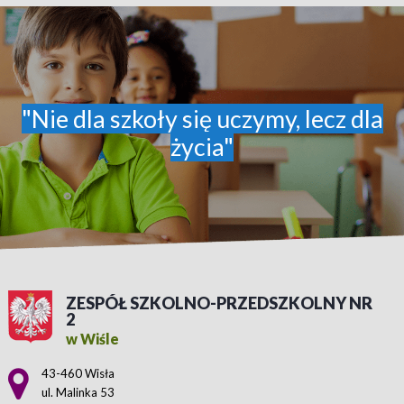
"Nie dla szkoły się uczymy, lecz dla
życia"
ZESPÓŁ SZKOLNO-PRZEDSZKOLNY NR
2
w Wiśle
Adres pocztowy:
43-460 Wisła
ul. Malinka 53