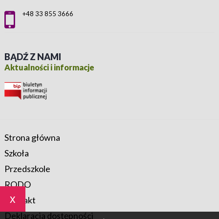
+48 33 855 3666
BĄDŹ Z NAMI
Aktualności i informacje
Strona główna
Szkoła
Przedszkole
RODO
x
Kontakt
Deklaracja dostępności