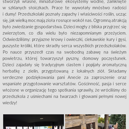
stworzyli własne, miniaturowe ekosystemy wodne, zamknięte
w szklanych słoiczkach. Prace te wywołały mnóstwo radości
i dumy! Przedszkolaki poznały zapachy i właściwości roślin, ucząc
się, jak wielką moc mają zioła rosnące wokół nas. Ogromną atrakcją
było zwiedzanie gospodarstwa. Dzieci mogły z bliska przyjrzeć się
zwierzętom, co dla wielu było niezapomnianym przeżyciem.
Odwiedziliśmy: przyjazne krowy i owieczki, ciekawskie kury i gęsi,
puszyste króliki, które skradły serca wszystkich przedszkolaków.
Po nauce przyszedł czas na swobodną zabawę na świeżym
powietrzu, której towarzyszył pyszny, domowy poczęstunek.
Dzieci zajadały się tradycyjnym ciastem i popijały aromatyczną
herbatkę z zielin, przygotowaną z lokalnych ziół. Składamy
serdeczne podziękowania pani Anecie za zaproszenie oraz
wspaniałe przygotowanie warsztatów. Gościnność, pasja i serce
włożone w organizację tego spotkania sprawiły, że wróciliśmy do
przedszkola z uśmiechami na twarzach i głowami pełnymi nowej
wiedzy!