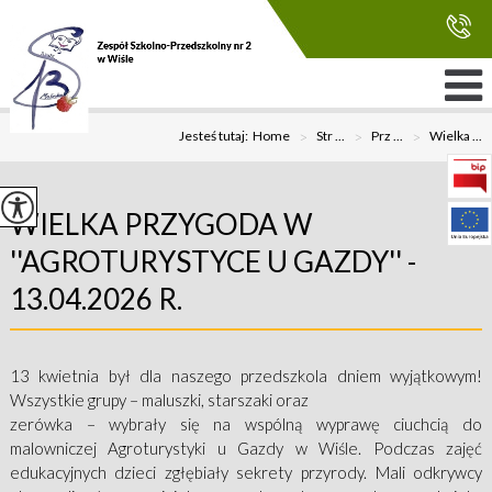
Jesteś tutaj:
Home
>
Str ...
>
Prz ...
>
Wielka ...
WIELKA PRZYGODA W
''AGROTURYSTYCE U GAZDY'' -
13.04.2026 R.
13 kwietnia był dla naszego przedszkola dniem wyjątkowym!
Wszystkie grupy – maluszki, starszaki oraz
zerówka – wybrały się na wspólną wyprawę ciuchcią do
malowniczej Agroturystyki u Gazdy w Wiśle. Podczas zajęć
edukacyjnych dzieci zgłębiały sekrety przyrody. Mali odkrywcy