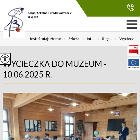
Jesteś tutaj:
Home
>
Szkoła
>
Inf ...
>
Reg ...
>
Wyciecz ...
WYCIECZKA DO MUZEUM -
10.06.2025 R.