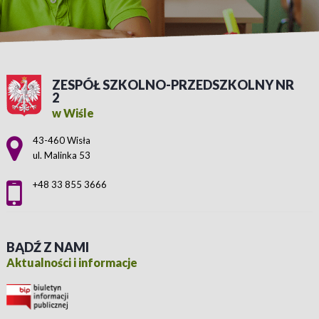
ZESPÓŁ SZKOLNO-PRZEDSZKOLNY NR
2
w Wiśle
Adres pocztowy:
43-460 Wisła
ul. Malinka 53
+48 33 855 3666
BĄDŹ Z NAMI
Aktualności i informacje