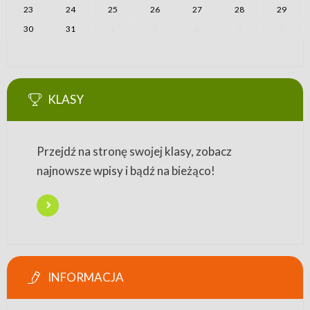
23
24
25
26
27
28
29
30
31
1
2
3
4
5
KLASY
Przejdź na stronę swojej klasy, zobacz
najnowsze wpisy i bądź na bieżąco!
INFORMACJA