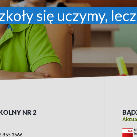
zkoły się uczymy, lecz
KOLNY NR 2
BĄD
Aktual
3 855 3666