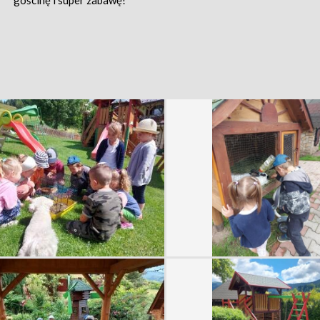
gościnę i super zabawę!