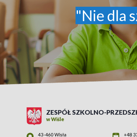
"Nie dla s
ZESPÓŁ SZKOLNO-PRZEDSZ
w Wiśle
Adres pocztowy:
43-460 Wisła
+48 3