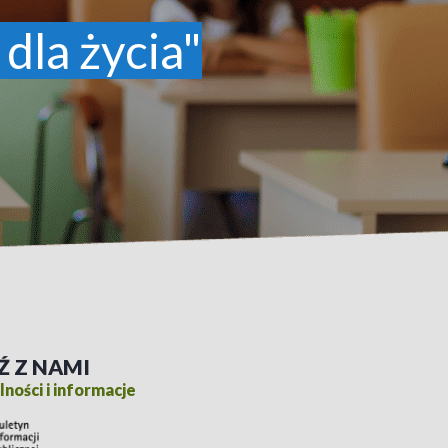
 dla życia"
Ź Z NAMI
ności i informacje