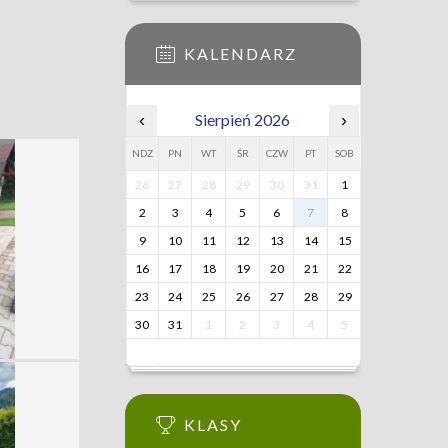
KALENDARZ
‹
Sierpień 2026
›
NDZ
PN
WT
ŚR
CZW
PT
SOB
26
27
28
29
30
31
1
2
3
4
5
6
7
8
9
10
11
12
13
14
15
16
17
18
19
20
21
22
23
24
25
26
27
28
29
30
31
1
2
3
4
5
KLASY