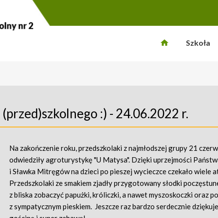
Szkoła
przed)szkolnego :) - 24.06.2022 r.
Na zakończenie roku, przedszkolaki z najmłodszej grupy 21 czer
odwiedziły agroturystykę "U Matysa". Dzięki uprzejmości Państ
i Sławka Mitręgów na dzieci po pieszej wycieczce czekało wiele at
Przedszkolaki ze smakiem zjadły przygotowany słodki poczęstun
z bliska zobaczyć papużki, króliczki, a nawet myszoskoczki oraz p
z sympatycznym pieskiem. Jeszcze raz bardzo serdecznie dziękuj