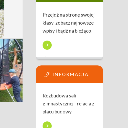
Przejdź na stronę swojej
klasy, zobacz najnowsze
wpisy i bądź na bieżąco!
INFORMACJA
Rozbudowa sali
gimnastycznej - relacja z
placu budowy