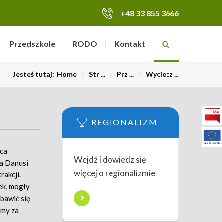
+48 33 855 3666
Przedszkole
RODO
Kontakt
Jesteś tutaj:
Home
>
Str ...
>
Prz ...
>
Wyciecz ...
REGIONALIZM
wca
Wejdź i dowiedz się
wa Danusi
więcej o regionalizmie
rakcji.
ek, mogły
obawić się
emy za