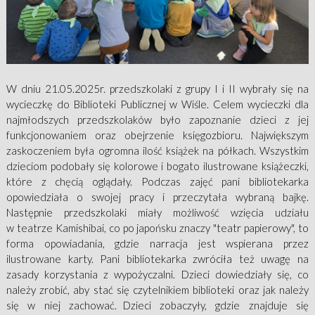
W dniu 21.05.2025r. przedszkolaki z grupy I i II wybrały się na
wycieczkę do Biblioteki Publicznej w Wiśle. Celem wycieczki dla
najmłodszych przedszkolaków było zapoznanie dzieci z jej
funkcjonowaniem oraz obejrzenie księgozbioru. Największym
zaskoczeniem była ogromna ilość książek na półkach. Wszystkim
dzieciom podobały się kolorowe i bogato ilustrowane książeczki,
które z chęcią oglądały. Podczas zajęć pani bibliotekarka
opowiedziała o swojej pracy i przeczytała wybraną bajkę.
Następnie przedszkolaki miały możliwość wzięcia udziału
w teatrze Kamishibai, co po japońsku znaczy "teatr papierowy", to
forma opowiadania, gdzie narracja jest wspierana przez
ilustrowane karty. Pani bibliotekarka zwróciła też uwagę na
zasady korzystania z wypożyczalni. Dzieci dowiedziały się, co
należy zrobić, aby stać się czytelnikiem biblioteki oraz jak należy
się w niej zachować. Dzieci zobaczyły, gdzie znajduje się