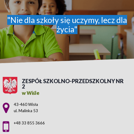
"Nie dla szkoły się uczymy, lecz dla
życia"
ZESPÓŁ SZKOLNO-PRZEDSZKOLNY NR
2
w Wiśle
Adres pocztowy:
43-460 Wisła
ul. Malinka 53
+48 33 855 3666