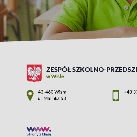
ZESPÓŁ SZKOLNO-PRZEDSZ
w Wiśle
Adres pocztowy:
43-460 Wisła
+48 3
ul. Malinka 53