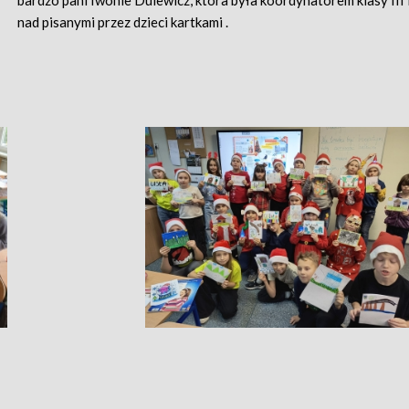
bardzo pani Iwonie Dulewicz, która była koordynatorem klasy III 
nad pisanymi przez dzieci kartkami .