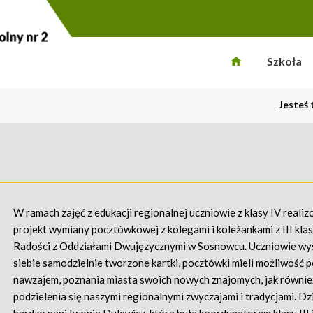
Szkoła
Jesteś 
W ramach zajęć z edukacji regionalnej uczniowie z klasy IV realiz
projekt wymiany pocztówkowej z kolegami i koleżankami z III klas
Radości z Oddziałami Dwujęzycznymi w Sosnowcu. Uczniowie wy
siebie samodzielnie tworzone kartki, pocztówki mieli możliwość p
nawzajem, poznania miasta swoich nowych znajomych, jak równie
podzielenia się naszymi regionalnymi zwyczajami i tradycjami. D