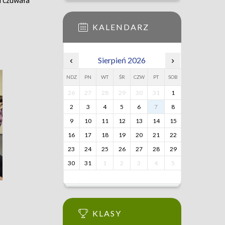
i czuwała
KALENDARZ
‹
Sierpień 2026
›
NDZ
PN
WT
ŚR
CZW
PT
SOB
26
27
28
29
30
31
1
2
3
4
5
6
7
8
9
10
11
12
13
14
15
16
17
18
19
20
21
22
23
24
25
26
27
28
29
30
31
1
2
3
4
5
KLASY