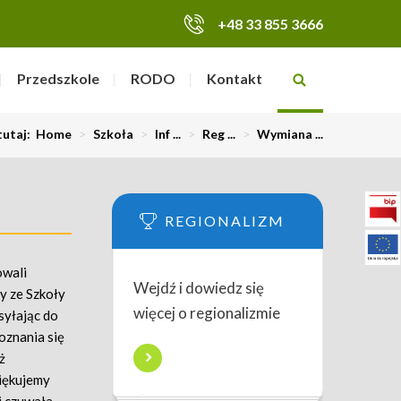
+48 33 855 3666
Przedszkole
RODO
Kontakt
tutaj:
Home
>
Szkoła
>
Inf ...
>
Reg ...
>
Wymiana ...
REGIONALIZM
owali
Wejdź i dowiedz się
y ze Szkoły
więcej o regionalizmie
syłając do
oznania się
ż
ziękujemy