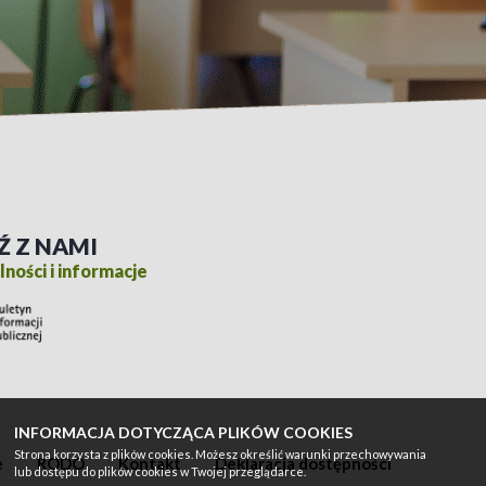
Ź Z NAMI
ności i informacje
INFORMACJA DOTYCZĄCA PLIKÓW COOKIES
Strona korzysta z plików cookies. Możesz określić warunki przechowywania
e
RODO
Kontakt
Deklaracja dostępności
lub dostępu do plików cookies w Twojej przeglądarce.