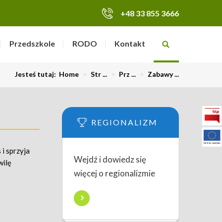
+48 33 855 3666
Przedszkole
RODO
Kontakt
Jesteś tutaj:
Home
>
Str ...
>
Prz ...
>
Zabawy ...
REGIONALIZM
 i sprzyja
Wejdź i dowiedz się
wilę
więcej o regionalizmie