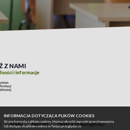
Ź Z NAMI
ności i informacje
INFORMACJA DOTYCZĄCA PLIKÓW COOKIES
Strona korzysta z plików cookies. Możesz określić warunki przechowywania
e
RODO
Kontakt
Deklaracja dostępności
lub dostępu do plików cookies w Twojej przeglądarce.