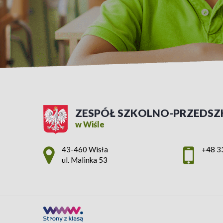
ZESPÓŁ SZKOLNO-PRZEDSZ
w Wiśle
Adres pocztowy:
43-460 Wisła
+48 3
ul. Malinka 53