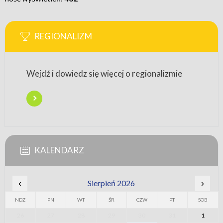
REGIONALIZM
Wejdź i dowiedz się więcej o regionalizmie
KALENDARZ
‹
Sierpień 2026
›
NDZ
PN
WT
ŚR
CZW
PT
SOB
26
27
28
29
30
31
1