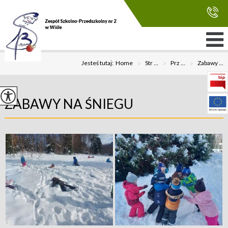
Jesteś tutaj:
Home
>
Str ...
>
Prz ...
>
Zabawy ...
ZABAWY NA ŚNIEGU