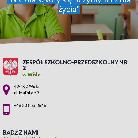
życia"
ZESPÓŁ SZKOLNO-PRZEDSZKOLNY NR
2
w Wiśle
Adres pocztowy:
43-460 Wisła
ul. Malinka 53
+48 33 855 3666
BĄDŹ Z NAMI