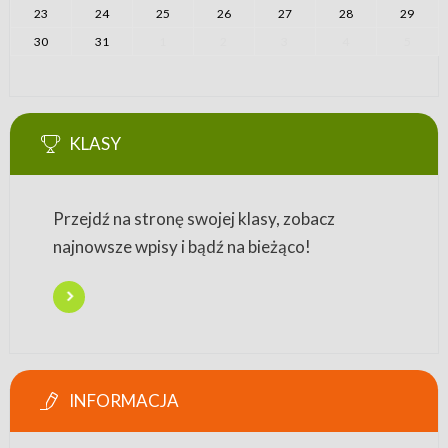
23
24
25
26
27
28
29
30
31
1
2
3
4
5
KLASY
Przejdź na stronę swojej klasy, zobacz
najnowsze wpisy i bądź na bieżąco!
INFORMACJA