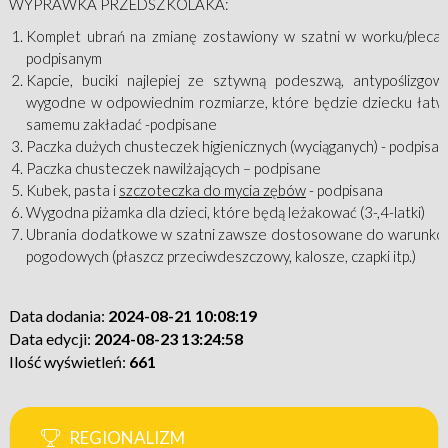
WYPRAWKA PRZEDSZKOLAKA:
Komplet ubrań na zmianę zostawiony w szatni w worku/pleca
podpisanym
Kapcie, buciki najlepiej ze sztywną podeszwą, antypoślizgow
wygodne w odpowiednim rozmiarze, które będzie dziecku łat
samemu zakładać -podpisane
Paczka dużych chusteczek higienicznych (wyciąganych) - podpisa
Paczka chusteczek nawilżających – podpisane
Kubek, pasta i
szczoteczka do mycia zębów
- podpisana
Wygodna piżamka dla dzieci, które będą leżakować (3-,4-latki)
Ubrania dodatkowe w szatni zawsze dostosowane do warunk
pogodowych (płaszcz przeciwdeszczowy, kalosze, czapki itp.)
Data dodania:
2024-08-21 10:08:19
Data edycji:
2024-08-23 13:24:58
Ilość wyświetleń:
661
REGIONALIZM