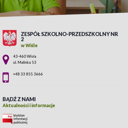
ZESPÓŁ SZKOLNO-PRZEDSZKOLNY NR
2
w Wiśle
Adres pocztowy:
43-460 Wisła
ul. Malinka 53
+48 33 855 3666
BĄDŹ Z NAMI
Aktualności i informacje