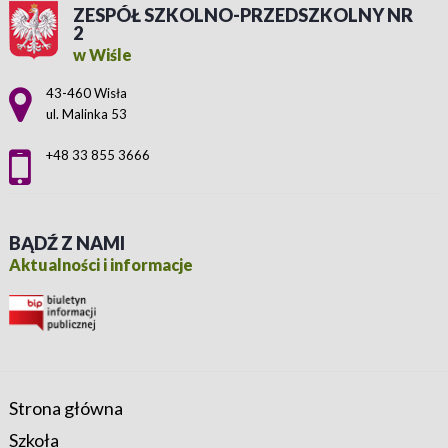
ZESPÓŁ SZKOLNO-PRZEDSZKOLNY NR
2
w Wiśle
Adres pocztowy:
43-460 Wisła
ul. Malinka 53
+48 33 855 3666
BĄDŹ Z NAMI
Aktualności i informacje
Strona główna
Szkoła