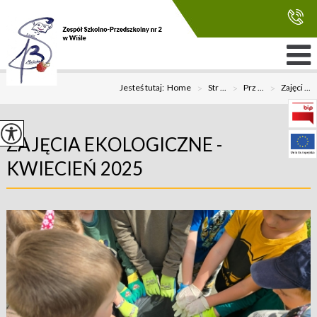
Jesteś tutaj:
Home
>
Str ...
>
Prz ...
>
Zajęci ...
ZAJĘCIA EKOLOGICZNE -
KWIECIEŃ 2025