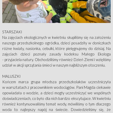
STARSZAKI
Na zajęciach ekologicznych w kwietniu skupiliśmy się na założeniu
naszego przedszkolnego ogródka, dzieci posadziły w doniczkach
różne kwiaty, nasionka, cebulki, które pielęgnujemy do dzisiaj. Na
zajęciach dzieci poznały zasady kodeksu Małego Ekologa
- przyjaciela natury. Obchodziliśmy również Dzień Ziemi i wzięliśmy
udział w akcji sprzątania śmieci w naszym najbliższym otoczeniu.
MALUSZKI
Końcem marca grupa młodsza przedszkolaków uczestniczyła
w warsztatach z pracownikiem wodociągów. Pani Magda ciekawie
opowiadała o wodzie, a dzieci mogły uczestniczyć we wspólnych
doświadczeniach, co było dla nich bardzo ekscytujace. W kwietniu
również kontynuowaliśmy temat wody, mówiliśmy o tym dlaczego
woda to najlepszy napój na świecie. Dowiedzieliśmy się, że