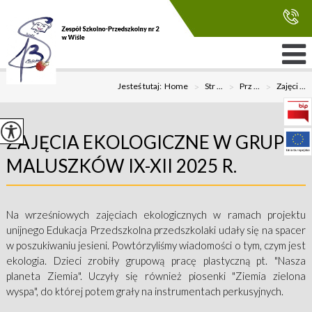
Jesteś tutaj:
Home
>
Str ...
>
Prz ...
>
Zajęci ...
ZAJĘCIA EKOLOGICZNE W GRUPIE
MALUSZKÓW IX-XII 2025 R.
Na wrześniowych zajęciach ekologicznych w ramach projektu
unijnego Edukacja Przedszkolna przedszkolaki udały się na spacer
w poszukiwaniu jesieni. Powtórzyliśmy wiadomości o tym, czym jest
ekologia. Dzieci zrobiły grupową pracę plastyczną pt. "Nasza
planeta Ziemia". Uczyły się również piosenki "Ziemia zielona
wyspa", do której potem grały na instrumentach perkusyjnych.