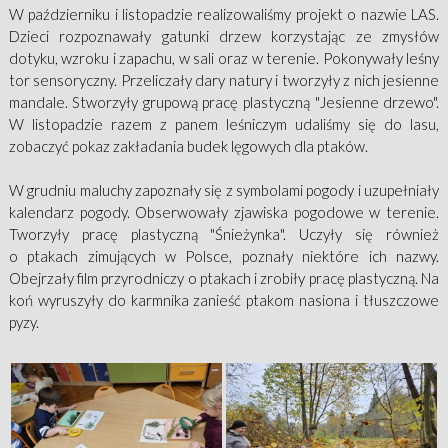
W październiku i listopadzie realizowaliśmy projekt o nazwie LAS.
Dzieci rozpoznawały gatunki drzew korzystając ze zmysłów
dotyku, wzroku i zapachu, w sali oraz w terenie. Pokonywały leśny
tor sensoryczny. Przeliczały dary natury i tworzyły z nich jesienne
mandale. Stworzyły grupową pracę plastyczną "Jesienne drzewo".
W listopadzie razem z panem leśniczym udaliśmy się do lasu,
zobaczyć pokaz zakładania budek lęgowych dla ptaków.
W grudniu maluchy zapoznały się z symbolami pogody i uzupełniały
kalendarz pogody. Obserwowały zjawiska pogodowe w terenie.
Tworzyły pracę plastyczną "Śnieżynka". Uczyły się również
o ptakach zimujących w Polsce, poznały niektóre ich nazwy.
Obejrzały film przyrodniczy o ptakach i zrobiły pracę plastyczną. Na
koń wyruszyły do karmnika zanieść ptakom nasiona i tłuszczowe
pyzy.