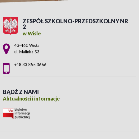
ZESPÓŁ SZKOLNO-PRZEDSZKOLNY NR
2
w Wiśle
Adres pocztowy:
43-460 Wisła
ul. Malinka 53
+48 33 855 3666
BĄDŹ Z NAMI
Aktualności i informacje