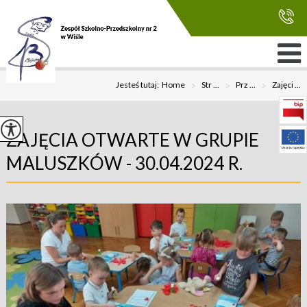
Jesteś tutaj:
Home
>
Str ...
>
Prz ...
>
Zajęci ...
ZAJĘCIA OTWARTE W GRUPIE
MALUSZKÓW - 30.04.2024 R.