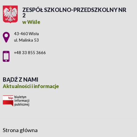
ZESPÓŁ SZKOLNO-PRZEDSZKOLNY NR
2
w Wiśle
Adres pocztowy:
43-460 Wisła
ul. Malinka 53
+48 33 855 3666
BĄDŹ Z NAMI
Aktualności i informacje
Strona główna