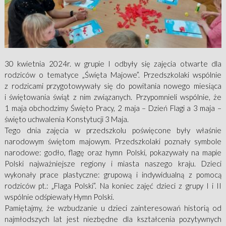
30 kwietnia 2024r. w grupie I odbyły się zajęcia otwarte dla
rodziców o tematyce „Święta Majowe”. Przedszkolaki wspólnie
z rodzicami przygotowywały się do powitania nowego miesiąca
i świętowania świąt z nim związanych. Przypomnieli wspólnie, że
1 maja obchodzimy Święto Pracy, 2 maja – Dzień Flagi a 3 maja –
święto uchwalenia Konstytucji 3 Maja.
Tego dnia zajęcia w przedszkolu poświęcone były właśnie
narodowym świętom majowym. Przedszkolaki poznały symbole
narodowe: godło, flagę oraz hymn Polski, pokazywały na mapie
Polski najważniejsze regiony i miasta naszego kraju. Dzieci
wykonały prace plastyczne: grupową i indywidualną z pomocą
rodziców pt.: „Flaga Polski”. Na koniec zajęć dzieci z grupy I i II
wspólnie odśpiewały Hymn Polski.
Pamiętajmy, że wzbudzanie u dzieci zainteresowań historią od
najmłodszych lat jest niezbędne dla kształcenia pozytywnych