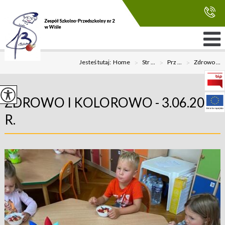
Jesteś tutaj:
Home
>
Str ...
>
Prz ...
>
Zdrowo ...
ZDROWO I KOLOROWO - 3.06.2024
R.