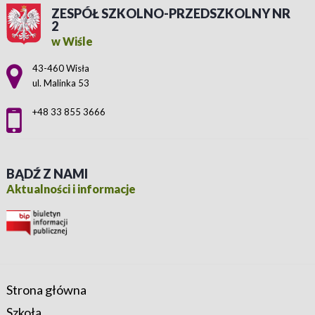
ZESPÓŁ SZKOLNO-PRZEDSZKOLNY NR
2
w Wiśle
Adres pocztowy:
43-460 Wisła
ul. Malinka 53
+48 33 855 3666
BĄDŹ Z NAMI
Aktualności i informacje
Strona główna
Szkoła