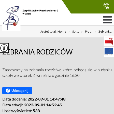
Jesteś tutaj:
Home
>
Str ...
>
Prz ...
>
Zebrani ...
ZEBRANIA RODZICÓW
Zapraszamy na zebrania rodziców, które odbędą się w budynku
szkoły we wtorek, 6 września o godzinie 16.30.
Udostępnij
Data dodania:
2022-09-01 14:47:48
Data edycji:
2022-09-01 14:52:45
Ilość wyświetleń:
538