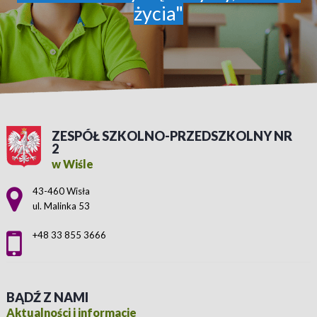
życia"
ZESPÓŁ SZKOLNO-PRZEDSZKOLNY NR
2
w Wiśle
Adres pocztowy:
43-460 Wisła
ul. Malinka 53
+48 33 855 3666
BĄDŹ Z NAMI
Aktualności i informacje