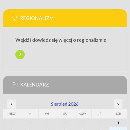
REGIONALIZM
Wejdź i dowiedz się więcej o regionalizmie
KALENDARZ
‹
Sierpień 2026
›
NDZ
PN
WT
ŚR
CZW
PT
SOB
26
27
28
29
30
31
1