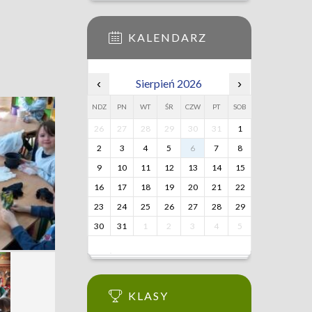
KALENDARZ
‹
Sierpień 2026
›
NDZ
PN
WT
ŚR
CZW
PT
SOB
26
27
28
29
30
31
1
2
3
4
5
6
7
8
9
10
11
12
13
14
15
16
17
18
19
20
21
22
23
24
25
26
27
28
29
30
31
1
2
3
4
5
KLASY