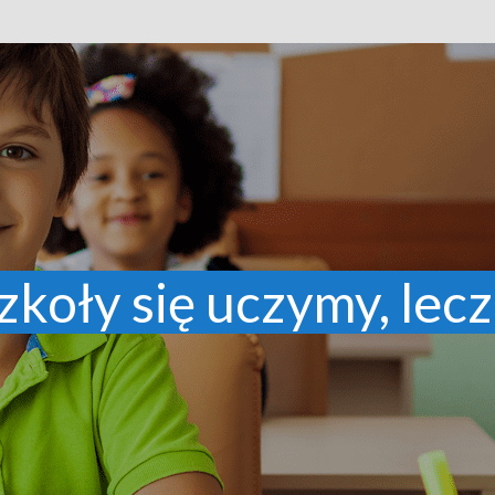
zkoły się uczymy, lecz