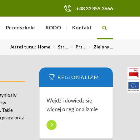
+48 33 855 3666
Przedszkole
RODO
Kontakt
Jesteś tutaj:
Home
>
Str ...
>
Prz ...
>
Zielony ...
REGIONALIZM
zyniosły
Wejdź i dowiedz się
erw
więcej o regionalizmie
. Takie
a praca oraz