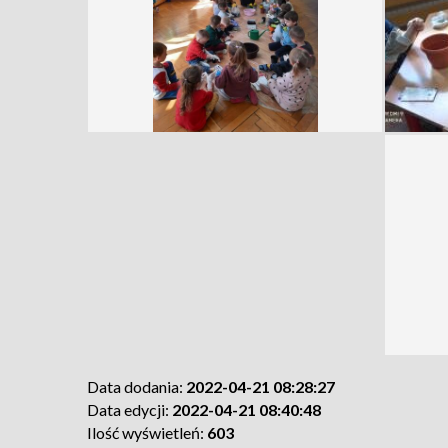
Data dodania:
2022-04-21 08:28:27
Data edycji:
2022-04-21 08:40:48
Ilość wyświetleń:
603